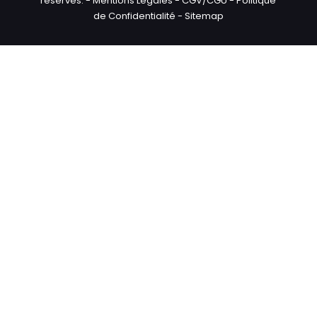
réservés. -
Mentions Légales
-
CGV/CGU
-
Politique
de Confidentialité
-
Sitemap